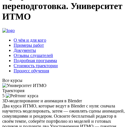
переподготовка. Университет
ИТМО
О чём и для кого
Примеры работ
Документы
Отзывы слушателей
Подробная программа
Стоимость траектории
Процесс обучения
Все курсы
Траектория
5
3D-моделирование и анимация в Blender
Два курса ИТМО, которые ведут в
Blender
с нуля: сначала
научитесь
моделировать
, затем —
оживлять сцены анимацией,
симуляциями и рендером
. Освоите бесплатный редактор в
своём темпе, соберёте
портфолио из моделей и готовых
роликов
и получите
два Удостоверения ИТМО
— пакетом